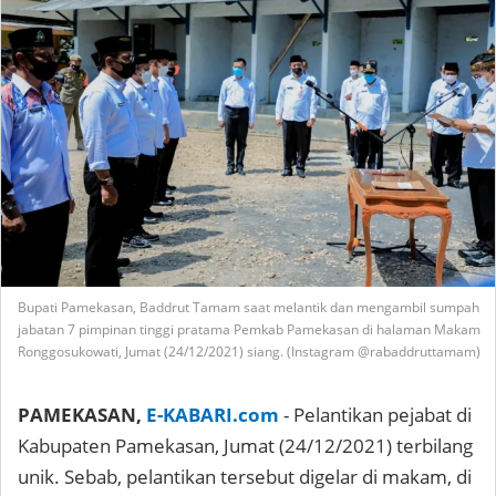
Bupati Pamekasan, Baddrut Tamam saat melantik dan mengambil sumpah
jabatan 7 pimpinan tinggi pratama Pemkab Pamekasan di halaman Makam
Ronggosukowati, Jumat (24/12/2021) siang. (Instagram @rabaddruttamam)
PAMEKASAN,
E-KABARI.com
- Pelantikan pejabat di
Kabupaten Pamekasan, Jumat (24/12/2021) terbilang
unik. Sebab, pelantikan tersebut digelar di makam, di