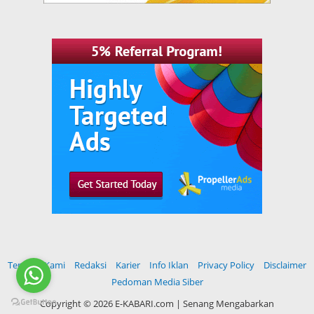
Tentang Kami
Redaksi
Karier
Info Iklan
Privacy Policy
Disclaimer
Pedoman Media Siber
Copyright ©
2026 E-KABARI.com | Senang Mengabarkan