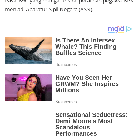
Pasal 69C yang mengatur soal peralihan pegawai KPK
menjadi Aparatur Sipil Negara (ASN).