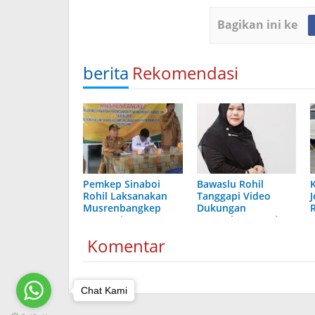
Bagikan ini ke
berita
Rekomendasi
Pemkep Sinaboi
Bawaslu Rohil
Rohil Laksanakan
Tanggapi Video
Musrenbangkep
Dukungan
2024, Ini Pesan
Perangkat Desa ke
Camat
Caleg yang Lagi Viral
Komentar
Chat Kami