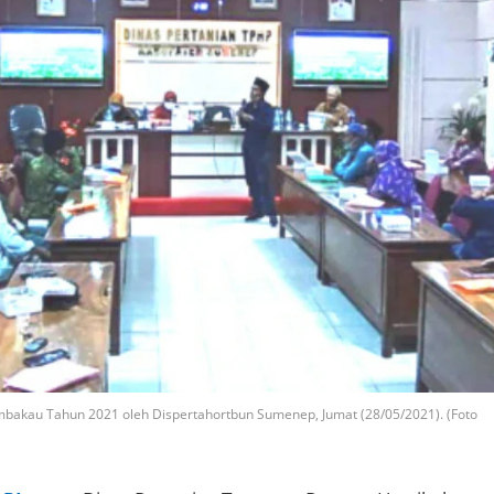
 Tembakau Tahun 2021 oleh Dispertahortbun Sumenep, Jumat (28/05/2021). (Foto