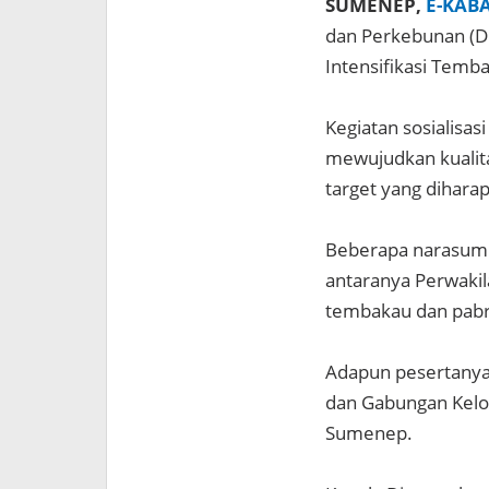
SUMENEP,
E-KAB
dan Perkebunan (D
Intensifikasi Temb
Kegiatan sosialisas
mewujudkan kualita
target yang dihara
Beberapa narasumb
antaranya Perwakil
tembakau dan pabr
Adapun pesertanya 
dan Gabungan Kelo
Sumenep.