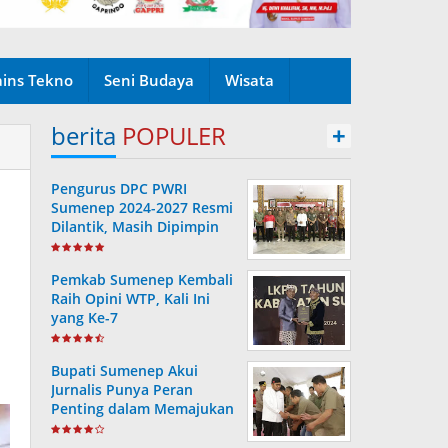
ains Tekno
Seni Budaya
Wisata
berita
POPULER
+
Pengurus DPC PWRI
Sumenep 2024-2027 Resmi
Dilantik, Masih Dipimpin
Rusydiyono
Pemkab Sumenep Kembali
Raih Opini WTP, Kali Ini
yang Ke-7
Bupati Sumenep Akui
Jurnalis Punya Peran
Penting dalam Memajukan
Daerah