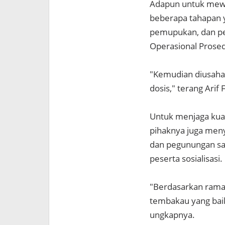
Adapun untuk mewuj
beberapa tahapan y
pemupukan, dan pe
Operasional Prosed
"Kemudian diusahak
dosis," terang Arif
Untuk menjaga kual
pihaknya juga men
dan pegunungan saj
peserta sosialisasi.
"Berdasarkan rama
tembakau yang baik
ungkapnya.