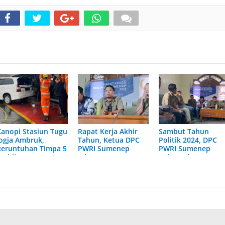
Kanopi Stasiun Tugu
Rapat Kerja Akhir
Sambut Tahun
Jogja Ambruk,
Tahun, Ketua DPC
Politik 2024, DPC
Reruntuhan Timpa 5
PWRI Sumenep
PWRI Sumenep
Mobil
Minta Anggota
Gelar Raker Susun
Makin Kompak
Program Kerja
Jalankan Proker
2024