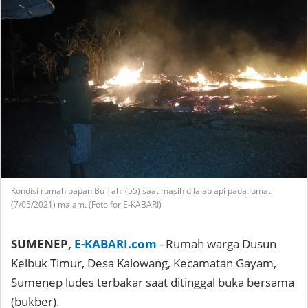
Kondisi rumah papan Bu Tahi (55) saat masih dilalap api pada Jumat
(7/05/2021) malam. (Foto for E-KABARI)
SUMENEP,
E-KABARI.com
- Rumah warga Dusun
Kelbuk Timur, Desa Kalowang, Kecamatan Gayam,
Sumenep ludes terbakar saat ditinggal buka bersama
(bukber).