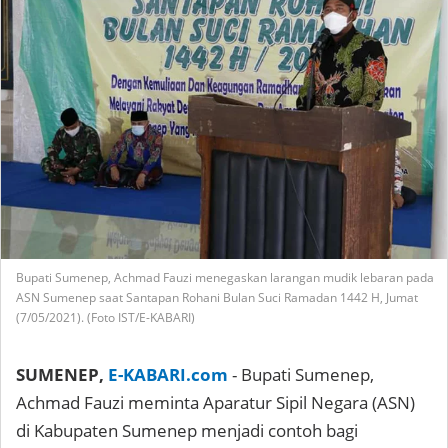
Bupati Sumenep, Achmad Fauzi menegaskan larangan mudik lebaran pada
ASN Sumenep saat Santapan Rohani Bulan Suci Ramadan 1442 H, Jumat
(7/05/2021). (Foto IST/E-KABARI)
SUMENEP,
E-KABARI.com
- Bupati Sumenep,
Achmad Fauzi meminta Aparatur Sipil Negara (ASN)
di Kabupaten Sumenep menjadi contoh bagi