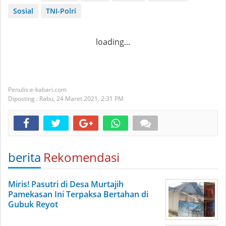
Sosial
TNI-Polri
loading...
e-kabari.com
Diposting :
Rabu, 24 Maret 2021,
2:31 PM
berita
Rekomendasi
Miris! Pasutri di Desa Murtajih
Pamekasan Ini Terpaksa Bertahan di
Gubuk Reyot