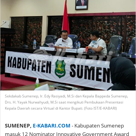
Sekdakab Sumenep, Ir. Edy Rasiyadi, M.Si dan Kepala Bappeda Sumenep,
Drs. H. Yayak Nurwahyudi, M.Si saat mengikuti Pembukaan Presentasi
Kepala Daerah secara Virtual di Kantor Bupati. (Foto IST/E-KABARI)
SUMENEP,
E-KABARI.COM
- Kabupaten Sumenep
masuk 12 Nominator Innovative Government Award