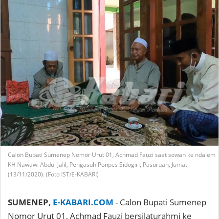
Calon Bupati Sumenep Nomor Urut 01, Achmad Fauzi saat sowan ke ndalem
KH Nawawi Abdul Jalil, Pengasuh Ponpes Sidogiri, Pasuruan, Jumat
(13/11/2020). (Foto IST/E-KABARI)
SUMENEP,
E-KABARI.COM
- Calon Bupati Sumenep
Nomor Urut 01, Achmad Fauzi bersilaturahmi ke