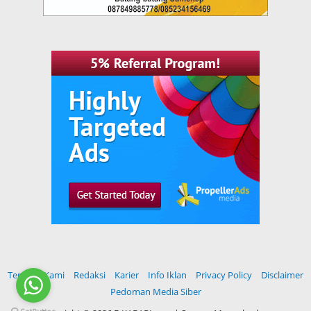
Tentang Kami
Redaksi
Karier
Info Iklan
Privacy Policy
Disclaimer
Pedoman Media Siber