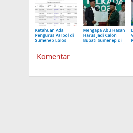
Ketahuan Ada
Mengapa Abu Hasan
Pengurus Parpol di
Harus Jadi Calon
Sumenep Lolos
Bupati Sumenep di
Seleksi PPS, KPU
Pilkada 2024? Begini
Masih Ngeles
Alasan Pemuda
Komentar
Kepulauan