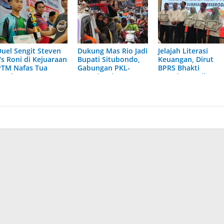
Duel Sengit Steven
Dukung Mas Rio Jadi
Jelajah Literasi
Vs Roni di Kejuaraan
Bupati Situbondo,
Keuangan, Dirut
PTM Nafas Tua
Gabungan PKL-
BPRS Bhakti
Lembengan
Petani-Nelayan
Sumekar Berikan
Tunjukkan Skill
Nyumbang Nasi
Penghargaan pada
Dewa
Bungkus, Air
Penulis Terbaik
Mineral dan Kopi