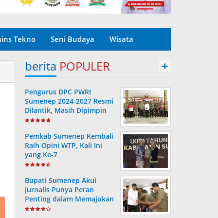
ains Tekno
Seni Budaya
Wisata
berita
POPULER
+
Pengurus DPC PWRI
Sumenep 2024-2027 Resmi
Dilantik, Masih Dipimpin
Rusydiyono
Pemkab Sumenep Kembali
Raih Opini WTP, Kali Ini
yang Ke-7
Bupati Sumenep Akui
Jurnalis Punya Peran
Penting dalam Memajukan
Daerah