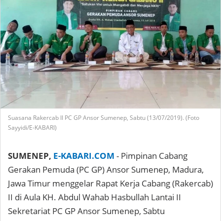
Suasana Rakercab II PC GP Ansor Sumenep, Sabtu (13/07/2019). (Foto
Sayyidi/E-KABARI)
SUMENEP,
E-KABARI.COM
- Pimpinan Cabang
Gerakan Pemuda (PC GP) Ansor Sumenep, Madura,
Jawa Timur menggelar Rapat Kerja Cabang (Rakercab)
II di Aula KH. Abdul Wahab Hasbullah Lantai II
Sekretariat PC GP Ansor Sumenep, Sabtu