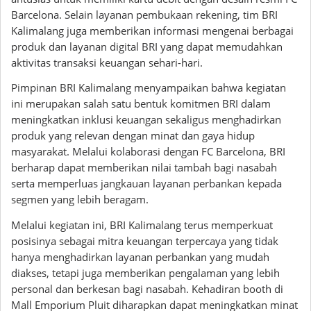
Barcelona. Selain layanan pembukaan rekening, tim BRI 
Kalimalang juga memberikan informasi mengenai berbagai 
produk dan layanan digital BRI yang dapat memudahkan 
aktivitas transaksi keuangan sehari-hari.
Pimpinan BRI Kalimalang menyampaikan bahwa kegiatan 
ini merupakan salah satu bentuk komitmen BRI dalam 
meningkatkan inklusi keuangan sekaligus menghadirkan 
produk yang relevan dengan minat dan gaya hidup 
masyarakat. Melalui kolaborasi dengan FC Barcelona, BRI 
berharap dapat memberikan nilai tambah bagi nasabah 
serta memperluas jangkauan layanan perbankan kepada 
segmen yang lebih beragam.
Melalui kegiatan ini, BRI Kalimalang terus memperkuat 
posisinya sebagai mitra keuangan terpercaya yang tidak 
hanya menghadirkan layanan perbankan yang mudah 
diakses, tetapi juga memberikan pengalaman yang lebih 
personal dan berkesan bagi nasabah. Kehadiran booth di 
Mall Emporium Pluit diharapkan dapat meningkatkan minat 