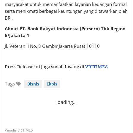
masyarakat untuk memanfaatkan layanan keuangan formal 
serta menikmati berbagai keuntungan yang ditawarkan oleh 
BRI.
About PT. Bank Rakyat Indonesia (Persero) Tbk Region 
6/Jakarta 1
Jl. Veteran II No. 8 Gambir Jakarta Pusat 10110
Press Release ini juga sudah tayang di 
VRITIMES
Tags
Bisnis
Ekbis
loading...
VRITIMES