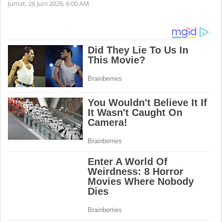
Jumat, 26 Juni 2026,
6:00 AM