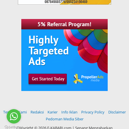
Tentang Kami
Redaksi
Karier
Info Iklan
Privacy Policy
Disclaimer
Pedoman Media Siber
Copyright ©
2026 E-KABARI.com | Senang Mengabarkan