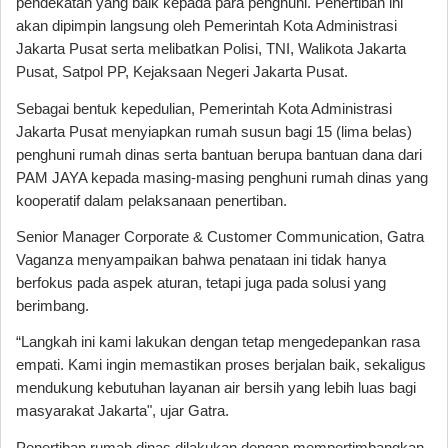
pendekatan yang baik kepada para penghuni. Penertiban ini 
akan dipimpin langsung oleh Pemerintah Kota Administrasi 
Jakarta Pusat serta melibatkan Polisi, TNI, Walikota Jakarta 
Pusat, Satpol PP, Kejaksaan Negeri Jakarta Pusat.
Sebagai bentuk kepedulian, Pemerintah Kota Administrasi 
Jakarta Pusat menyiapkan rumah susun bagi 15 (lima belas) 
penghuni rumah dinas serta bantuan berupa bantuan dana dari 
PAM JAYA kepada masing-masing penghuni rumah dinas yang 
kooperatif dalam pelaksanaan penertiban.
Senior Manager Corporate & Customer Communication, Gatra 
Vaganza menyampaikan bahwa penataan ini tidak hanya 
berfokus pada aspek aturan, tetapi juga pada solusi yang 
berimbang.
“Langkah ini kami lakukan dengan tetap mengedepankan rasa 
empati. Kami ingin memastikan proses berjalan baik, sekaligus 
mendukung kebutuhan layanan air bersih yang lebih luas bagi 
masyarakat Jakarta", ujar Gatra.
Penertiban rumah dinas dilakukan dengan mempertimbangkan 