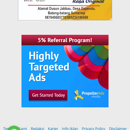
Tentang Kami
Redaksi
Karier
Info Iklan
Privacy Policy
Disclaimer