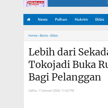
News
Polhan
Hukrim
Ekbis
Home
› Bisnis
› Ekbis
Lebih dari Sekada
Tokojadi Buka R
Bagi Pelanggan
Sabtu, 17 Januari 2026,
11:42 PM