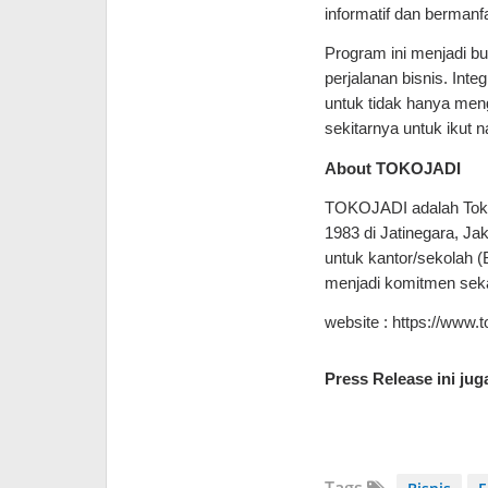
informatif dan bermanf
Program ini menjadi bu
perjalanan bisnis. Inte
untuk tidak hanya men
sekitarnya untuk ikut n
About TOKOJADI
TOKOJADI adalah Toko 
1983 di Jatinegara, J
untuk kantor/sekolah (
menjadi komitmen sekal
website : https://www.t
Press Release ini ju
Tags