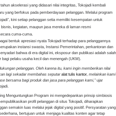
hun akselerasi yang didasari nilai integritas, Tokojadi kembali
 baru yang berfokus pada pemberdayaan pelanggan. Melalui program
adi", kini setiap pelanggan setia memiliki kesempatan untuk
 bisnis, kegiatan, maupun jasa mereka di laman resmi
ecara cuma-cuma.
bagai bentuk apresiasi nyata Tokojadi terhadap para pelanggannya
erupakan instansi swasta, Instansi Pemerintahan, perkantoran dan
enyadari bahwa di era digital ini, eksposur dan publikasi adalah salah
ar bagi pelaku usaha kecil dan menengah (UKM).
ukungan pelanggan. Oleh karena itu, kami ingin memberikan nilai
bukan lagi sekadar membahas seputar
alat tulis kantor
, melainkan kami
ase bersama bagi produk dan jasa para pelanggan kami,"
ujar
jadi.
ing Menguntungkan Program ini mengedepankan prinsip simbiosis
publikasikan profil pelanggan di situs Tokojadi, diharapkan
gan semakin luas melalui jejak digital yang positif. Persyaratan yang
sederhana, bertujuan untuk menjaga kualitas konten agar tetap