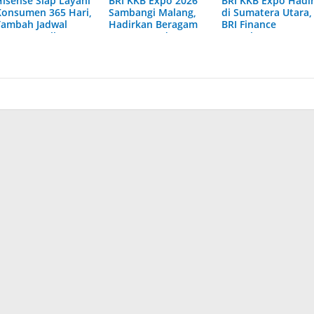
Hisense Siap Layani
BRI KKB Expo 2026
BRI KKB Expo Hadi
Konsumen 365 Hari,
Sambangi Malang,
di Sumatera Utara,
Tambah Jadwal
Hadirkan Beragam
BRI Finance
Layanan Call Center
Promo Kendaraan
Tawarkan Beragam
Hisense Care
dan Pembiayaan
Keuntungan
Pembiayaan
Kendaraan