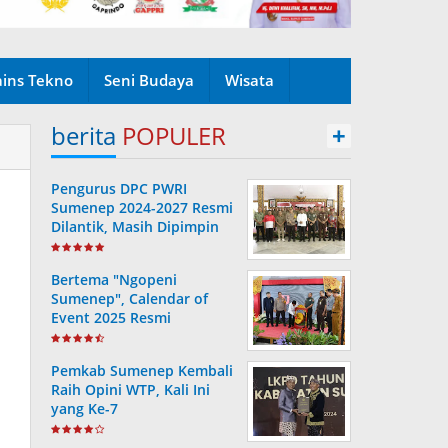
ains Tekno
Seni Budaya
Wisata
berita
POPULER
+
Pengurus DPC PWRI
Sumenep 2024-2027 Resmi
Dilantik, Masih Dipimpin
Rusydiyono
Bertema "Ngopeni
Sumenep", Calendar of
Event 2025 Resmi
Diluncurkan
Pemkab Sumenep Kembali
Raih Opini WTP, Kali Ini
yang Ke-7