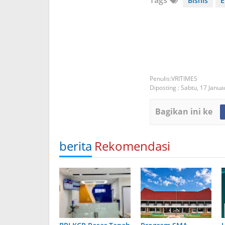
Bisnis
E
VRITIMES
Diposting :
Sabtu, 17 Janua
Bagikan ini ke
berita
Rekomendasi