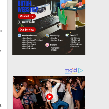
ni
a
t