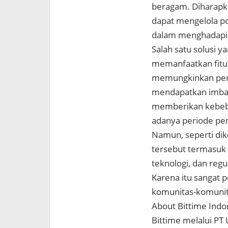
beragam. Diharapkan
dapat mengelola po
dalam menghadapi d
Salah satu solusi ya
memanfaatkan fitur 
memungkinkan pen
mendapatkan imbal 
memberikan kebeba
adanya periode pe
Namun, seperti dike
tersebut termasuk f
teknologi, dan reg
Karena itu sangat p
komunitas-komunita
About Bittime Indo
Bittime melalui PT 