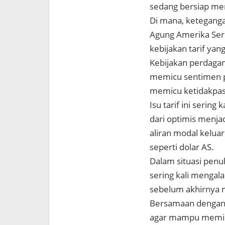
sedang bersiap men
Di mana, ketegang
Agung Amerika Seri
kebijakan tarif yan
Kebijakan perdagan
memicu sentimen pe
memicu ketidakpas
Isu tarif ini serin
dari optimis menj
aliran modal keluar
seperti dolar AS.
Dalam situasi penuh
sering kali mengala
sebelum akhirnya 
Bersamaan dengan i
agar mampu memilah