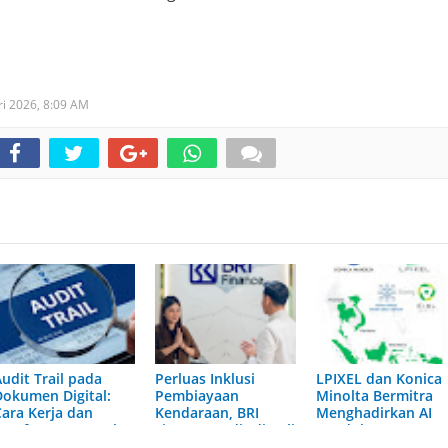
ri 2026,
8:09 AM
udit Trail pada
Perluas Inklusi
LPIXEL dan Konica
Dokumen Digital:
Pembiayaan
Minolta Bermitra
Cara Kerja dan
Kendaraan, BRI
Menghadirkan AI
Manfaatnya Untuk
Finance Hadir di Bali
Pendukung
isnis
dan Nusa Tenggara
Diagnosis Berbasis