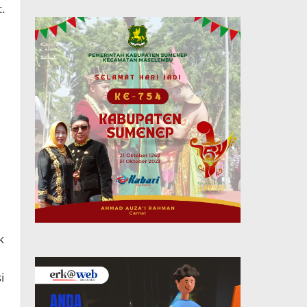
.
k
i