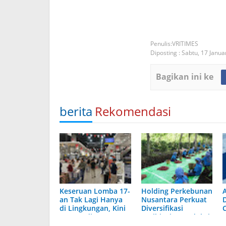
VRITIMES
Diposting :
Sabtu, 17 Janua
Bagikan ini ke
berita
Rekomendasi
Keseruan Lomba 17-
Holding Perkebunan
A
an Tak Lagi Hanya
Nusantara Perkuat
di Lingkungan, Kini
Diversifikasi
Juga Hadir Saat
Agribisnis, Produksi
Berbelanja
Kopi PTPN IV
B