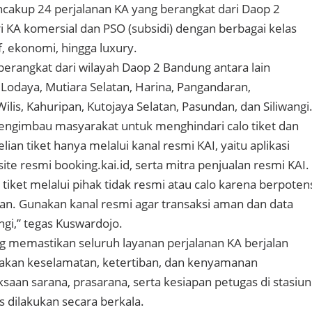
cakup 24 perjalanan KA yang berangkat dari Daop 2
i KA komersial dan PSO (subsidi) dengan berbagai kelas
f, ekonomi, hingga luxury.
erangkat dari wilayah Daop 2 Bandung antara lain
 Lodaya, Mutiara Selatan, Harina, Pangandaran,
lis, Kahuripan, Kutojaya Selatan, Pasundan, dan Siliwangi
engimbau masyarakat untuk menghindari calo tiket dan
n tiket hanya melalui kanal resmi KAI, yaitu aplikasi
ite resmi booking.kai.id, serta mitra penjualan resmi KAI.
tiket melalui pihak tidak resmi atau calo karena berpoten
n. Gunakan kanal resmi agar transaksi aman dan data
ngi,” tegas Kuswardojo.
 memastikan seluruh layanan perjalanan KA berjalan
an keselamatan, ketertiban, dan kenyamanan
saan sarana, prasarana, serta kesiapan petugas di stasiun
us dilakukan secara berkala.