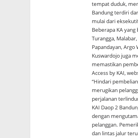
tempat duduk, men
Bandung terdiri dar
mulai dari eksekuti
Beberapa KA yang b
Turangga, Malabar,
Papandayan, Argo Wi
Kuswardojo juga m
memastikan pembelia
Access by KAI, webs
“Hindari pembelian 
merugikan pelangga
perjalanan terlindu
KAI Daop 2 Bandung
dengan mengutamak
pelanggan. Pemerik
dan lintas jalur ter