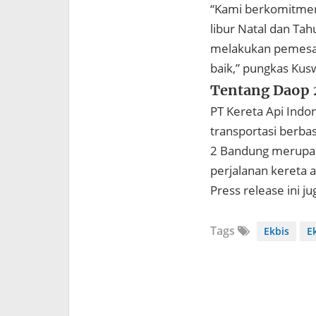
“Kami berkomitmen
libur Natal dan Ta
melakukan pemesana
baik,” pungkas Kus
Tentang Daop 
PT Kereta Api Indo
transportasi berbas
2 Bandung merupaka
perjalanan kereta a
Press release ini j
Tags
Ekbis
E