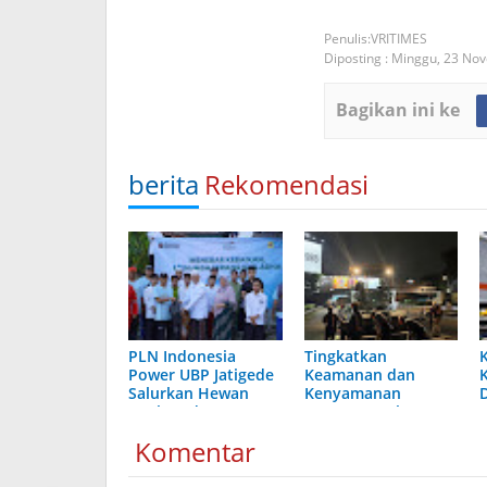
VRITIMES
Diposting :
Minggu, 23 No
Bagikan ini ke
berita
Rekomendasi
PLN Indonesia
Tingkatkan
K
Power UBP Jatigede
Keamanan dan
Salurkan Hewan
Kenyamanan
Qurban dan Jaga
Pengguna Jalan, PT
Keandalan Listrik di
Jasamarga Tollroad
Komentar
Momen Idul Adha
Maintenance
1447 H
Laksanakan
Pekerjaan