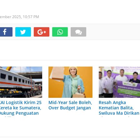
vember 2025,
10:57 PM
AI Logistik Kirim 25
Mid-Year Sale Boleh,
Resah Angka
Kereta ke Sumatera,
Over Budget Jangan
Kematian Balita,
Dukung Penguatan
Swiluva Ma Dirikan
Mobilitas
BioMom untuk
Penumpang di
Wujudkan Kota
Sumbagsel
Probiotik di
Indonesia