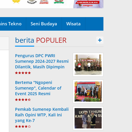
ains Tekno
Seni Budaya
Wisata
berita
POPULER
+
Pengurus DPC PWRI
Sumenep 2024-2027 Resmi
Dilantik, Masih Dipimpin
Rusydiyono
Bertema "Ngopeni
Sumenep", Calendar of
Event 2025 Resmi
Diluncurkan
Pemkab Sumenep Kembali
Raih Opini WTP, Kali Ini
yang Ke-7