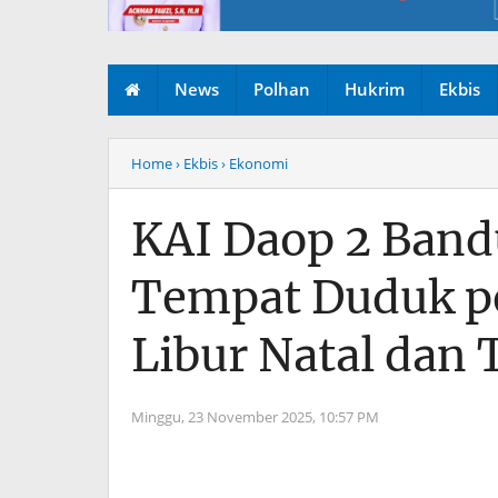
News
Polhan
Hukrim
Ekbis
Home
› Ekbis
› Ekonomi
KAI Daop 2 Band
Tempat Duduk pe
Libur Natal dan
Minggu, 23 November 2025,
10:57 PM