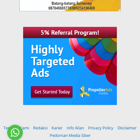
Tentang Kami
Redaksi
Karier
Info Iklan
Privacy Policy
Disclaimer
Pedoman Media Siber