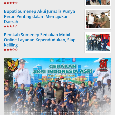
Bupati Sumenep Akui Jurnalis Punya
Peran Penting dalam Memajukan
Daerah
Pemkab Sumenep Sediakan Mobil
Online Layanan Kependudukan, Siap
Keliling