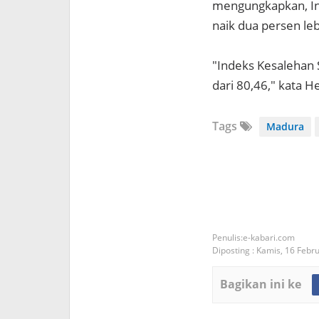
mengungkapkan, In
naik dua persen le
"Indeks Kesalehan
dari 80,46," kata H
Tags
Madura
e-kabari.com
Diposting :
Kamis, 16 Febr
Bagikan ini ke