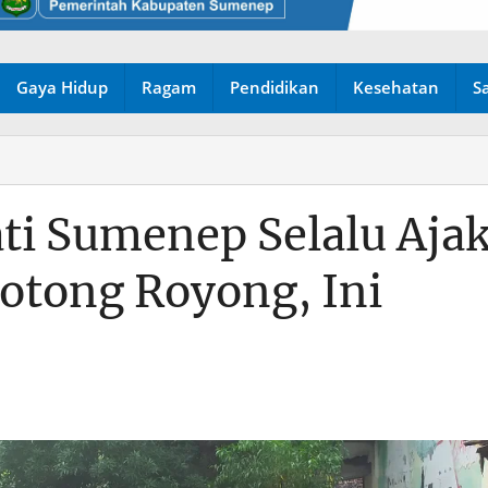
Gaya Hidup
Ragam
Pendidikan
Kesehatan
S
ti Sumenep Selalu Aja
otong Royong, Ini