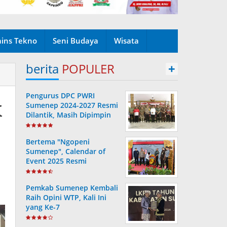
ains Tekno
Seni Budaya
Wisata
berita
POPULER
+
Pengurus DPC PWRI
k
Sumenep 2024-2027 Resmi
Dilantik, Masih Dipimpin
Rusydiyono
Bertema "Ngopeni
Sumenep", Calendar of
Event 2025 Resmi
Diluncurkan
Pemkab Sumenep Kembali
Raih Opini WTP, Kali Ini
yang Ke-7