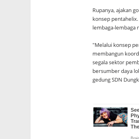
Rupanya, ajakan g
konsep pentahelix
lembaga-lembaga n
"Melalui konsep pe
membangun koordi
segala sektor pem
bersumber daya lok
gedung SDN Dungkek