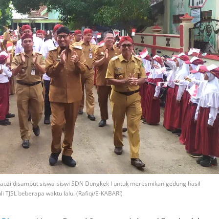
uzi disambut siswa-siswi SDN Dungkek I untuk meresmikan gedung hasil
i TJSL beberapa waktu lalu. (Rafiqi/E-KABARI)