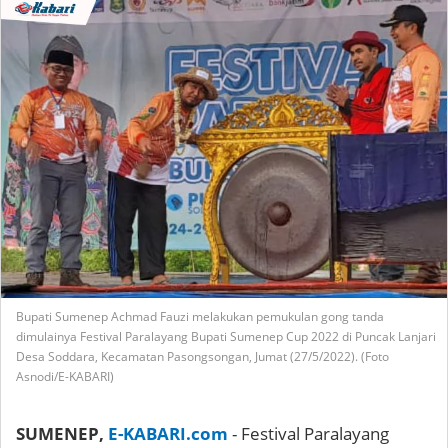
Bupati Sumenep Achmad Fauzi melakukan pemukulan gong tanda
dimulainya Festival Paralayang Bupati Sumenep Cup 2022 di Puncak Lanjari
Desa Soddara, Kecamatan Pasongsongan, Jumat (27/5/2022). (Foto
Asnodi/E-KABARI)
SUMENEP,
E-KABARI.com
- Festival Paralayang