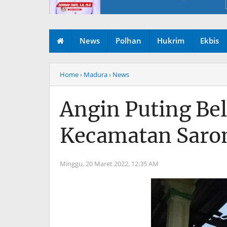
News
Polhan
Hukrim
Ekbis
Home
› Madura
› News
Angin Puting Bel
Kecamatan Saro
Minggu, 20 Maret 2022,
12:35 AM