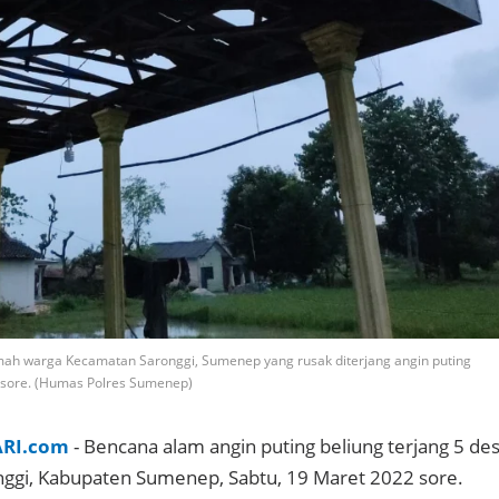
umah warga Kecamatan Saronggi, Sumenep yang rusak diterjang angin puting
) sore. (Humas Polres Sumenep)
ARI.com
- Bencana alam angin puting beliung terjang 5 de
ggi, Kabupaten Sumenep, Sabtu, 19 Maret 2022 sore.