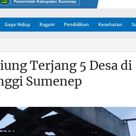
Gaya Hidup
Ragam
Pendidikan
Kesehatan
S
iung Terjang 5 Desa di
nggi Sumenep