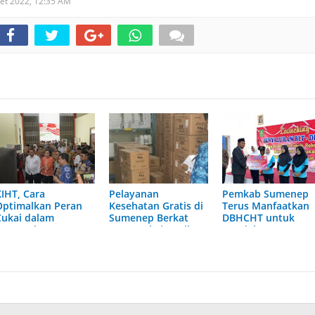
et 2022,
12:35 AM
KIHT, Cara
Pelayanan
Pemkab Sumenep
Optimalkan Peran
Kesehatan Gratis di
Terus Manfaatkan
Cukai dalam
Sumenep Berkat
DBHCHT untuk
Pengembangan
Dana Cukai Hasil
Kesejahteraan
Industri Tembakau
Tembakau
Buruh
di Sumenep