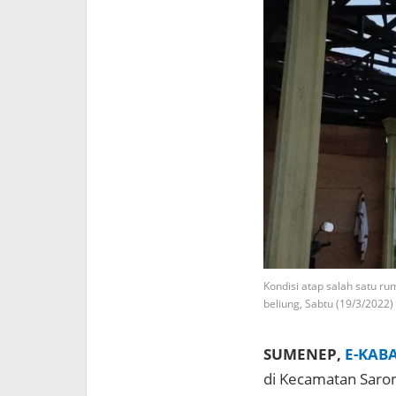
Kondisi atap salah satu r
beliung, Sabtu (19/3/2022
SUMENEP,
E-KAB
di Kecamatan Saron