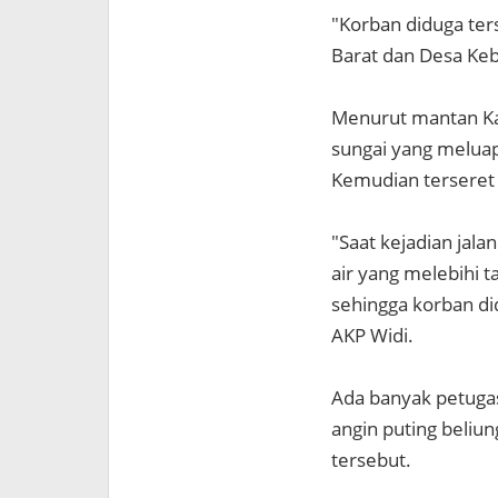
"Korban diduga ter
Barat dan Desa Keb
Menurut mantan Kap
sungai yang meluap
Kemudian terseret a
"Saat kejadian jal
air yang melebihi t
sehingga korban did
AKP Widi.
Ada banyak petugas
angin puting beliu
tersebut.