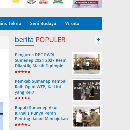
ains Tekno
Seni Budaya
Wisata
berita
POPULER
+
Pengurus DPC PWRI
Sumenep 2024-2027 Resmi
Dilantik, Masih Dipimpin
Rusydiyono
Pemkab Sumenep Kembali
Raih Opini WTP, Kali Ini
yang Ke-7
Bupati Sumenep Akui
Jurnalis Punya Peran
Penting dalam Memajukan
Daerah