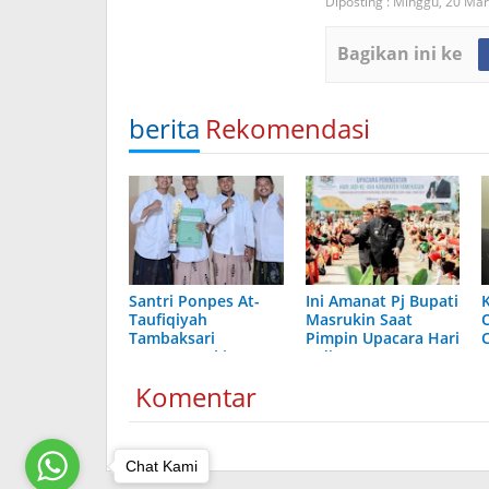
Diposting :
Minggu, 20 Mar
Bagikan ini ke
berita
Rekomendasi
Santri Ponpes At-
Ini Amanat Pj Bupati
Taufiqiyah
Masrukin Saat
Tambaksari
Pimpin Upacara Hari
Sumenep Ukir
Jadi Ke-494
Prestasi di Tingkat
Kabupaten
Komentar
Madura
Pamekasan
Chat Kami