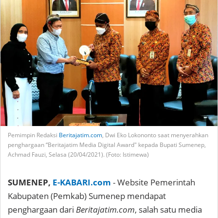
Pemimpin Redaksi
Beritajatim.com
, Dwi Eko Lokononto saat menyerahkan
penghargaan “Beritajatim Media Digital Award" kepada Bupati Sumenep,
Achmad Fauzi, Selasa (20/04/2021). (Foto: Istimewa)
SUMENEP,
E-KABARI.com
- Website Pemerintah
Kabupaten (Pemkab) Sumenep mendapat
penghargaan dari
Beritajatim.com
, salah satu media