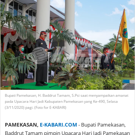
Bupati Pamekasan, H. Baddrut Tamam, S.Psi saat menyampaikan amanat
pada Upacara Hari Jadi Kabupaten Pamekasan yang Ke-490, Selasa
(3/11/2020) pagi. (Foto for E-KABARI)
PAMEKASAN,
E-KABARI.COM
- Bupati Pamekasan,
Baddrut Tamam pimpin Upacara Hari Jadi Pamekasan