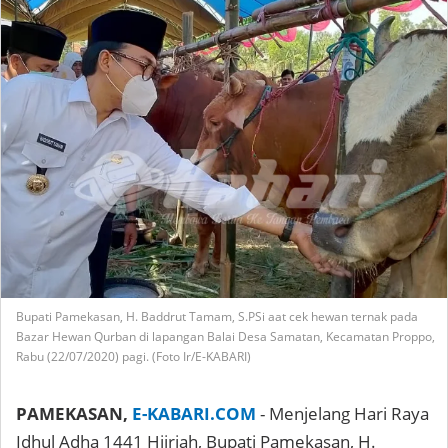
Bupati Pamekasan, H. Baddrut Tamam, S.PSi aat cek hewan ternak pada
Bazar Hewan Qurban di lapangan Balai Desa Samatan, Kecamatan Proppo,
Rabu (22/07/2020) pagi. (Foto Ir/E-KABARI)
PAMEKASAN,
E-KABARI.COM
- Menjelang Hari Raya
Idhul Adha 1441 Hijriah, Bupati Pamekasan, H.