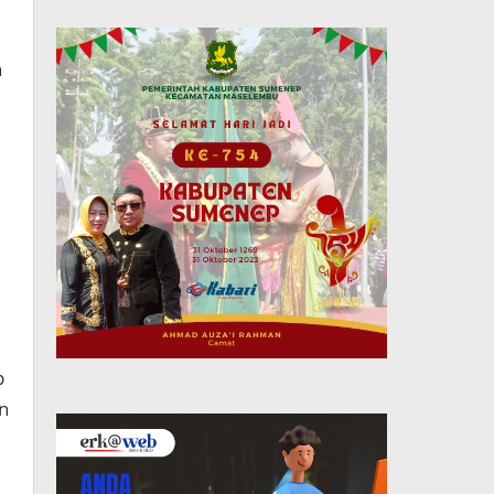
n
I
p
n