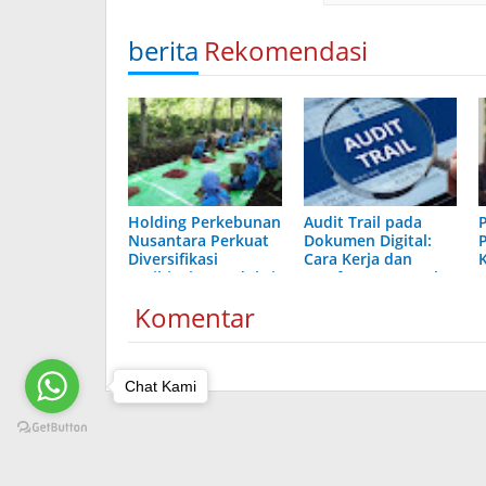
berita
Rekomendasi
Holding Perkebunan
Audit Trail pada
P
Nusantara Perkuat
Dokumen Digital:
Diversifikasi
Cara Kerja dan
Agribisnis, Produksi
Manfaatnya Untuk
F
Kopi PTPN IV
Bisnis
Komentar
PalmCo Melonjak
225 Persen
Chat Kami