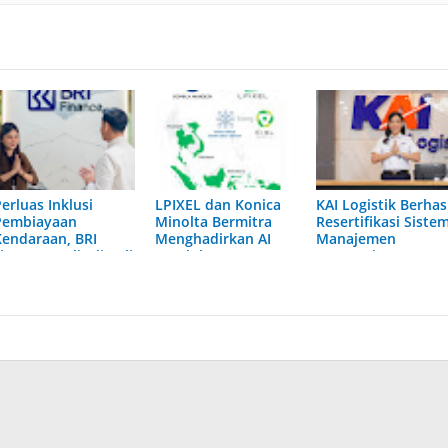
erluas Inklusi
LPIXEL dan Konica
KAI Logistik Berhas
Pembiayaan
Minolta Bermitra
Resertifikasi Siste
Kendaraan, BRI
Menghadirkan AI
Manajemen
inance Hadir di Bali
Pendukung
Integrasi ISO,
dan Nusa Tenggara
Diagnosis Berbasis
Perkuat Tata Kelol
Pencitraan Medis
Berkelanjutan
“EIRL” di ASEAN