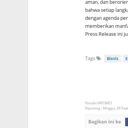
aman, dan berorien
bahwa setiap langk
dengan agenda pem
memberikan manfaat
Press Release ini j
Tags
Bisnis
E
VRITIMES
Diposting :
Minggu, 28 Se
Bagikan ini ke