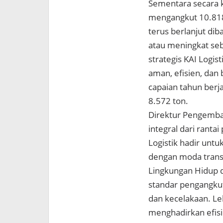
Sementara secara k
mengangkut 10.818
terus berlanjut di
atau meningkat se
strategis KAI Logi
aman, efisien, dan 
capaian tahun berj
8.572 ton.
Direktur Pengemba
integral dari rantai
Logistik hadir unt
dengan moda transp
Lingkungan Hidup 
standar pengangku
dan kecelakaan. Leb
menghadirkan efisi