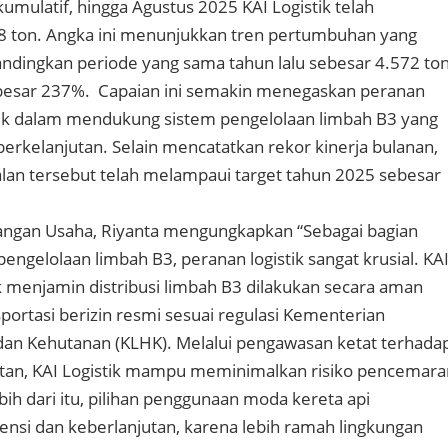
umulatif, hingga Agustus 2025 KAI Logistik telah
 ton. Angka ini menunjukkan tren pertumbuhan yang
bandingkan periode yang sama tahun lalu sebesar 4.572 to
besar 237%. Capaian ini semakin menegaskan peranan
stik dalam mendukung sistem pengelolaan limbah B3 yang
berkelanjutan. Selain mencatatkan rekor kinerja bulanan,
alan tersebut telah melampaui target tahun 2025 sebesar
ngan Usaha, Riyanta mengungkapkan “Sebagai bagian
 pengelolaan limbah B3, peranan logistik sangat krusial. KA
uk menjamin distribusi limbah B3 dilakukan secara aman
ortasi berizin resmi sesuai regulasi Kementerian
dan Kehutanan (KLHK). Melalui pengawasan ketat terhada
tan, KAI Logistik mampu meminimalkan risiko pencemara
ih dari itu, pilihan penggunaan moda kereta api
ensi dan keberlanjutan, karena lebih ramah lingkungan