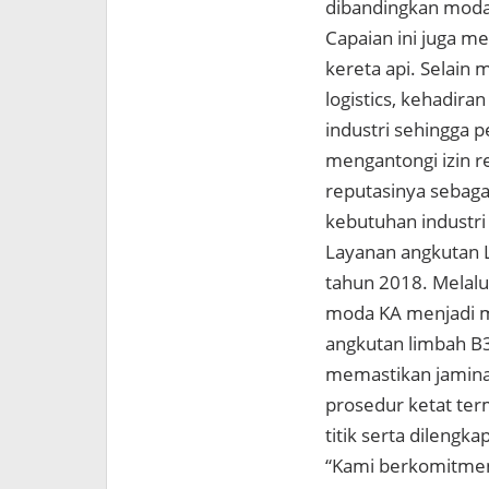
dibandingkan moda 
Capaian ini juga m
kereta api. Selai
logistics, kehadiran
industri sehingga 
mengantongi izin r
reputasinya sebaga
kebutuhan indust
Layanan angkutan L
tahun 2018. Melalui
moda KA menjadi mo
angkutan limbah B3
memastikan jamina
prosedur ketat te
titik serta dilengk
“Kami berkomitmen 