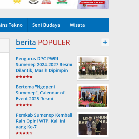
ains Tekno
Seni Budaya
Wisata
berita
POPULER
+
Pengurus DPC PWRI
Sumenep 2024-2027 Resmi
Dilantik, Masih Dipimpin
Rusydiyono
Bertema "Ngopeni
Sumenep", Calendar of
Event 2025 Resmi
Diluncurkan
Pemkab Sumenep Kembali
Raih Opini WTP, Kali Ini
yang Ke-7