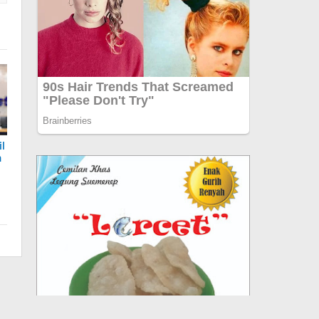
il
m
a