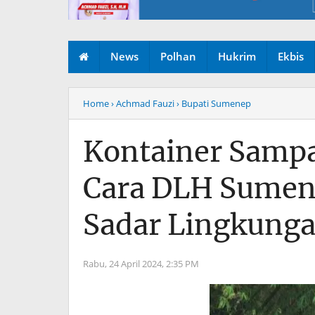
News
Polhan
Hukrim
Ekbis
Home
› Achmad Fauzi
› Bupati Sumenep
Kontainer Sampa
Cara DLH Sumen
Sadar Lingkung
Rabu, 24 April 2024,
2:35 PM