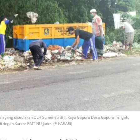
ah yang disediakan DLH Sumenep di Jl. Raya Gapura Desa Gapura Tengah,
i depan Kantor BMT NU Jatim. (E-KABARI)