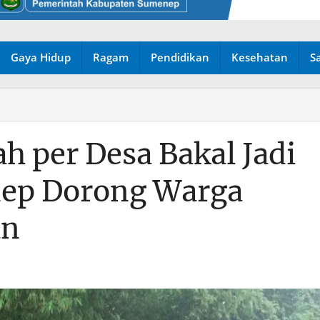
Gaya Hidup
Ragam
Pendidikan
Kesehatan
S
h per Desa Bakal Jadi
ep Dorong Warga
an