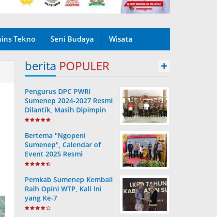
ains Tekno
Seni Budaya
Wisata
berita
POPULER
+
Pengurus DPC PWRI
Sumenep 2024-2027 Resmi
Dilantik, Masih Dipimpin
Rusydiyono
Bertema "Ngopeni
Sumenep", Calendar of
Event 2025 Resmi
Diluncurkan
Pemkab Sumenep Kembali
Raih Opini WTP, Kali Ini
yang Ke-7