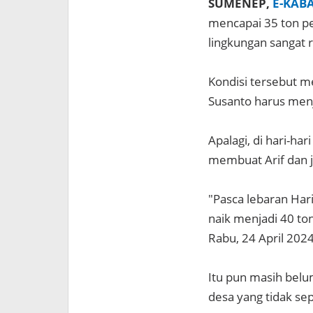
SUMENEP,
E-KAB
mencapai 35 ton p
lingkungan sangat 
Kondisi tersebut m
Susanto harus menj
Apalagi, di hari-ha
membuat Arif dan j
"Pasca lebaran Hari
naik menjadi 40 ton
Rabu, 24 April 2024
Itu pun masih bel
desa yang tidak se