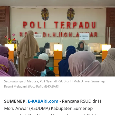
Satu-satunya di Madura, Poli Nyeri di RSUD dr H Moh. Anwar Sumenep
Resmi Melayani. (Foto Rafiqi/E-KABARI)
SUMENEP,
E-KABARI.com
- Rencana RSUD dr H
Moh. Anwar (RSUDMA) Kabupaten Sumenep