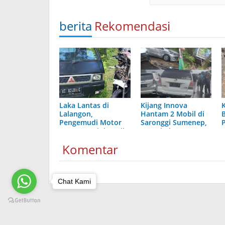
berita
Rekomendasi
Laka Lantas di
Kijang Innova
Lalangon,
Hantam 2 Mobil di
Pengemudi Motor
Saronggi Sumenep,
P
Tewas, Begini Nasib
Remuk dan
Anak Istrinya
Nyungsep
Komentar
Chat Kami