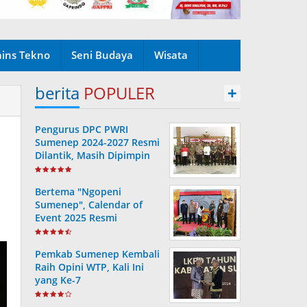
ains Tekno
Seni Budaya
Wisata
berita
POPULER
+
Pengurus DPC PWRI
Sumenep 2024-2027 Resmi
Dilantik, Masih Dipimpin
Rusydiyono
Bertema "Ngopeni
Sumenep", Calendar of
Event 2025 Resmi
Diluncurkan
Pemkab Sumenep Kembali
Raih Opini WTP, Kali Ini
yang Ke-7