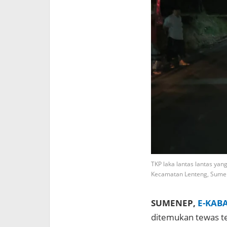
TKP laka lantas lantas ya
Kecamatan Lenteng, Sumen
SUMENEP,
E-KAB
ditemukan tewas te