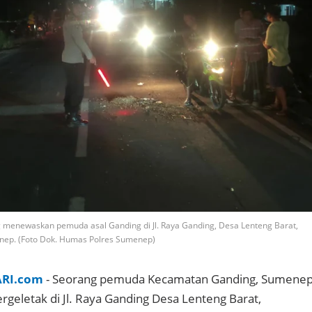
ng menewaskan pemuda asal Ganding di Jl. Raya Ganding, Desa Lenteng Barat,
ep. (Foto Dok. Humas Polres Sumenep)
ARI.com
- Seorang pemuda Kecamatan Ganding, Sumene
rgeletak di Jl. Raya Ganding Desa Lenteng Barat,