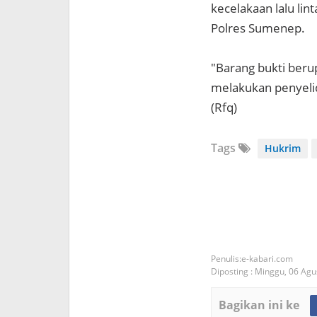
kecelakaan lalu lin
Polres Sumenep.
"Barang bukti beru
melakukan penyelid
(Rfq)
Tags
Hukrim
e-kabari.com
Diposting :
Minggu, 06 Agu
Bagikan ini ke