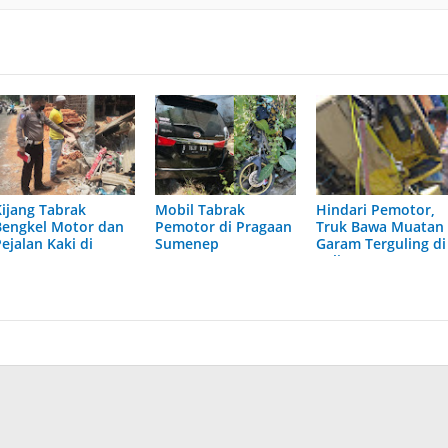
Kijang Tabrak
Mobil Tabrak
Hindari Pemotor,
Bengkel Motor dan
Pemotor di Pragaan
Truk Bawa Muatan
ejalan Kaki di
Sumenep
Garam Terguling di
Sumenep, 1 Orang
Kalianget Sumene
Meninggal