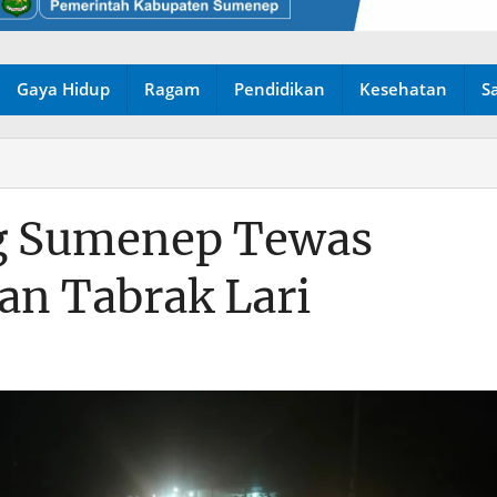
Gaya Hidup
Ragam
Pendidikan
Kesehatan
S
g Sumenep Tewas
an Tabrak Lari