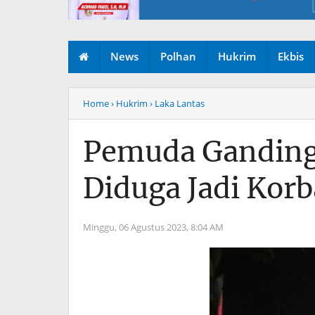
News
Polhan
Hukrim
Ekbis
Home
› Hukrim
› Laka Lantas
Pemuda Gandin
Diduga Jadi Korb
Minggu, 06 Agustus 2023,
8:04 AM