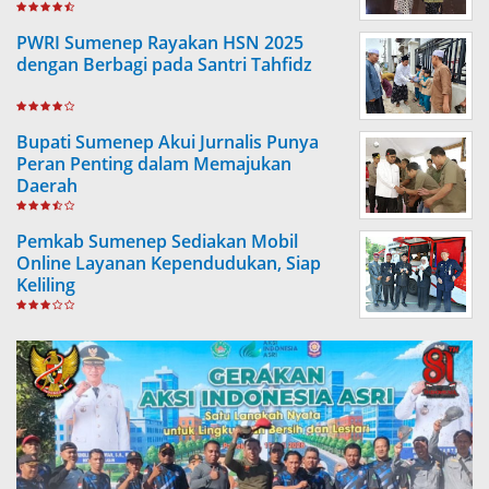
PWRI Sumenep Rayakan HSN 2025
dengan Berbagi pada Santri Tahfidz
Bupati Sumenep Akui Jurnalis Punya
Peran Penting dalam Memajukan
Daerah
Pemkab Sumenep Sediakan Mobil
Online Layanan Kependudukan, Siap
Keliling