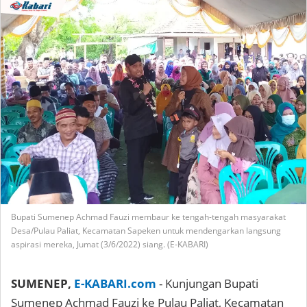
Bupati Sumenep Achmad Fauzi membaur ke tengah-tengah masyarakat
Desa/Pulau Paliat, Kecamatan Sapeken untuk mendengarkan langsung
aspirasi mereka, Jumat (3/6/2022) siang. (E-KABARI)
SUMENEP,
E-KABARI.com
- Kunjungan Bupati
Sumenep Achmad Fauzi ke Pulau Paliat, Kecamatan