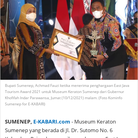
Bupati Sumenep, Achmad Fauzi ketika menerima penghargaan East Java
Tourism Award 2021 untuk Museum Keraton Sumenep dari Gubernur
Khofifah Indar Parawansa, Jumat (10/12/2021) malam. (Foto Kominfo
Sumenep for E-KABARI)
SUMENEP,
E-KABARI.com
- Museum Keraton
Sumenep yang berada di Jl. Dr. Sutomo No. 6