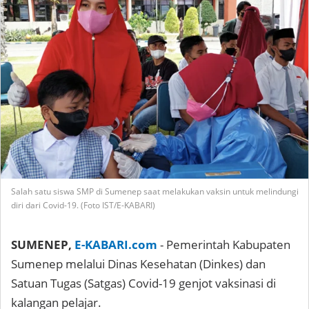
Salah satu siswa SMP di Sumenep saat melakukan vaksin untuk melindungi
diri dari Covid-19. (Foto IST/E-KABARI)
SUMENEP,
E-KABARI.com
- Pemerintah Kabupaten
Sumenep melalui Dinas Kesehatan (Dinkes) dan
Satuan Tugas (Satgas) Covid-19 genjot vaksinasi di
kalangan pelajar.