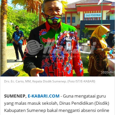
Drs. Ec. Carto, MM, Kepala Disdik Sumenep. (Foto IST/E-KABARI)
SUMENEP,
E-KABARI.COM
- Guna mengataai guru
yang malas masuk sekolah, Dinas Pendidikan (Disdik)
Kabupaten Sumenep bakal mengganti absensi online