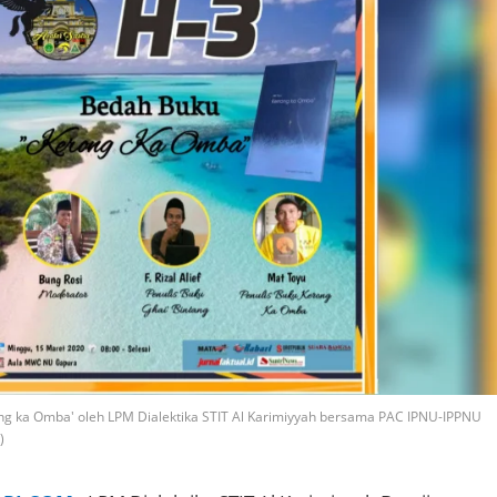
ng ka Omba' oleh LPM Dialektika STIT Al Karimiyyah bersama PAC IPNU-IPPNU
)