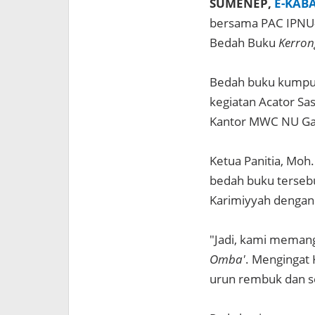
SUMENEP,
E-KAB
bersama PAC IPNU
Bedah Buku
Kerron
Bedah buku kumpul
kegiatan Acator Sa
Kantor MWC NU Gap
Ketua Panitia, Moh
bedah buku tersebu
Karimiyyah dengan
"Jadi, kami mema
Omba'
. Mengingat 
urun rembuk dan se