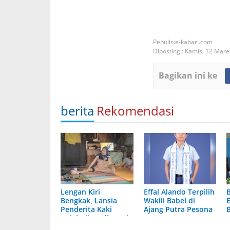
e-kabari.com
Diposting :
Kamis, 12 Mare
Bagikan ini ke
berita
Rekomendasi
Lengan Kiri
Effal Alando Terpilih
Bengkak, Lansia
Wakili Babel di
E
Penderita Kaki
Ajang Putra Pesona
Gajah di Madina Ini
Nusantara 2023
Butuh Bantuan