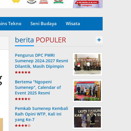
ains Tekno
Seni Budaya
Wisata
berita
POPULER
+
Pengurus DPC PWRI
Sumenep 2024-2027 Resmi
Dilantik, Masih Dipimpin
Rusydiyono
g
Bertema "Ngopeni
Sumenep", Calendar of
Event 2025 Resmi
Diluncurkan
Pemkab Sumenep Kembali
Raih Opini WTP, Kali Ini
yang Ke-7