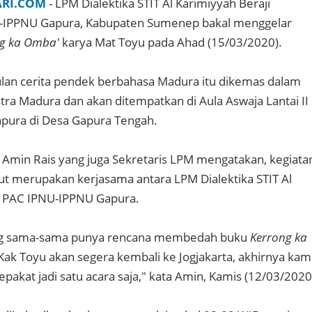
ARI.COM
- LPM Dialektika STIT Al Karimiyyah Beraji
-IPPNU Gapura, Kabupaten Sumenep bakal menggelar
g ka Omba'
karya Mat Toyu pada Ahad (15/03/2020).
an cerita pendek berbahasa Madura itu dikemas dalam
stra Madura dan akan ditempatkan di Aula Aswaja Lantai II
ura di Desa Gapura Tengah.
. Amin Rais yang juga Sekretaris LPM mengatakan, kegiata
t merupakan kerjasama antara LPM Dialektika STIT Al
 PAC IPNU-IPPNU Gapura.
ng sama-sama punya rencana membedah buku
Kerrong ka
Kak Toyu akan segera kembali ke Jogjakarta, akhirnya kam
pakat jadi satu acara saja," kata Amin, Kamis (12/03/2020