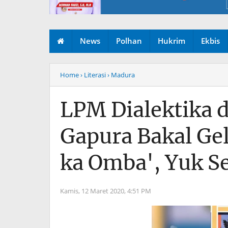
News
Polhan
Hukrim
Ekbis
Home
› Literasi
› Madura
LPM Dialektika
Gapura Bakal Ge
ka Omba', Yuk Se
Kamis, 12 Maret 2020,
4:51 PM