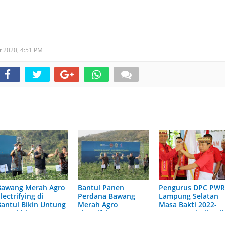
t 2020,
4:51 PM
Bawang Merah Agro
Bantul Panen
Pengurus DPC PWR
lectrifying di
Perdana Bawang
Lampung Selatan
Bantul Bikin Untung
Merah Agro
Masa Bakti 2022-
Petani hingga Rp 70
Electrifying
2026 Resmi Dilanti
Juta Per Hektare