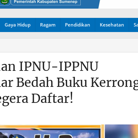
Gaya Hidup
Ragam
Pendidikan
Kesehatan
S
 dan IPNU-IPPNU
lar Bedah Buku Kerron
gera Daftar!