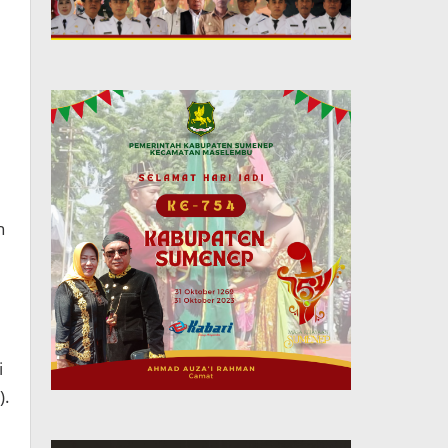
n
i
).