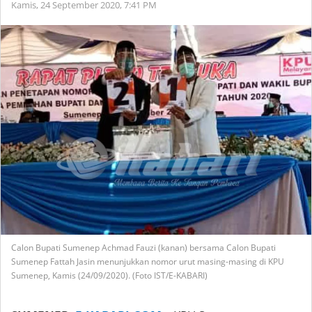
Kamis, 24 September 2020,
7:41 PM
Calon Bupati Sumenep Achmad Fauzi (kanan) bersama Calon Bupati
Sumenep Fattah Jasin menunjukkan nomor urut masing-masing di KPU
Sumenep, Kamis (24/09/2020). (Foto IST/E-KABARI)