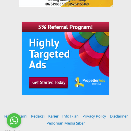
Tentang Kami
Redaksi
Karier
Info Iklan
Privacy Policy
Disclaimer
Pedoman Media Siber