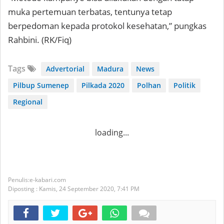
muka pertemuan terbatas, tentunya tetap
berpedoman kepada protokol kesehatan,” pungkas
Rahbini. (RK/Fiq)
Tags
Advertorial
Madura
News
Pilbup Sumenep
Pilkada 2020
Polhan
Politik
Regional
loading...
e-kabari.com
Diposting :
Kamis, 24 September 2020,
7:41 PM