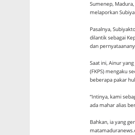
Sumenep, Madura, 
melaporkan Subiya
Pasalnya, Subiyakt
dilantik sebagai K
dan pernyataanany
Saat ini, Ainur y
(FKPS) mengaku se
beberapa pakar h
“Intinya, kami sebag
ada mahar alias ber
Bahkan, ia yang ge
matamaduranews.c