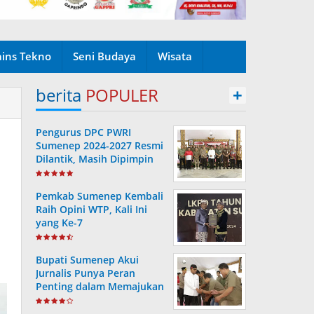
ains Tekno
Seni Budaya
Wisata
berita
POPULER
+
Pengurus DPC PWRI
Sumenep 2024-2027 Resmi
Dilantik, Masih Dipimpin
Rusydiyono
Pemkab Sumenep Kembali
Raih Opini WTP, Kali Ini
yang Ke-7
Bupati Sumenep Akui
Jurnalis Punya Peran
Penting dalam Memajukan
Daerah