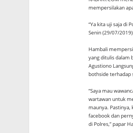
mempersilakan apa
“Ya kita uji saja di
Senin (29/07/2019)
Hambali mempersil
yang ditulis dalam 
Agustiono Langsung
bothside terhadap 
“Saya mau wawancar
wartawan untuk men
maunya. Pastinya, k
facebook dan perny
di Polres,” papar H