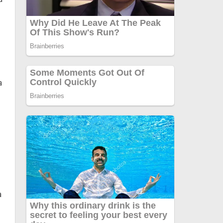
.
a
a