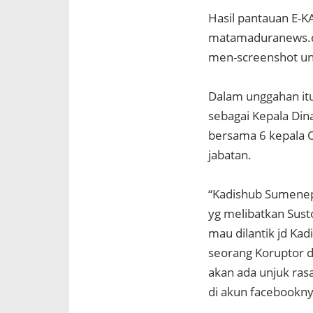
Hasil pantauan E-K
matamaduranews.com
men-screenshot un
Dalam unggahan itu
sebagai Kepala Din
bersama 6 kepala Or
jabatan.
“Kadishub Sumenep 
yg melibatkan Sust
mau dilantik jd Ka
seorang Koruptor d
akan ada unjuk rasa
di akun facebooknya