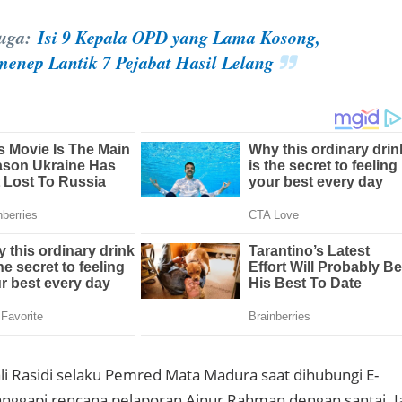
Juga:
Isi 9 Kepala OPD yang Lama Kosong,
menep Lantik 7 Pejabat Hasil Lelang
 Rasidi selaku Pemred Mata Madura saat dihubungi E-
gapi rencana pelaporan Ainur Rahman dengan santai. I