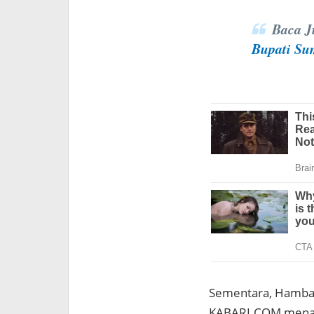
Baca 
Bupati Su
Sementara, Hambali
KABARI.COM menang