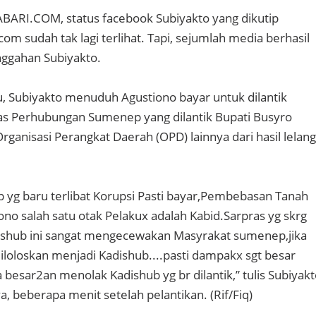
ABARI.COM, status facebook Subiyakto yang dikutip
 sudah tak lagi terlihat. Tapi, sejumlah media berhasil
ggahan Subiyakto.
, Subiyakto menuduh Agustiono bayar untuk dilantik
as Perhubungan Sumenep yang dilantik Bupati Busyro
ganisasi Perangkat Daerah (OPD) lainnya dari hasil lelang
yg baru terlibat Korupsi Pasti bayar,Pembebasan Tanah
ono salah satu otak Pelakux adalah Kabid.Sarpras yg skrg
dishub ini sangat mengecewakan Masyrakat sumenep,jika
iloloskan menjadi Kadishub....pasti dampakx sgt besar
 besar2an menolak Kadishub yg br dilantik,” tulis Subiyak
, beberapa menit setelah pelantikan. (Rif/Fiq)