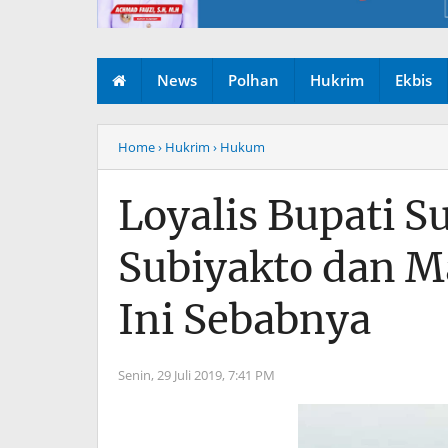
News
Polhan
Hukrim
Ekbis
Home
› Hukrim
› Hukum
Loyalis Bupati 
Subiyakto dan Ma
Ini Sebabnya
Senin, 29 Juli 2019,
7:41 PM